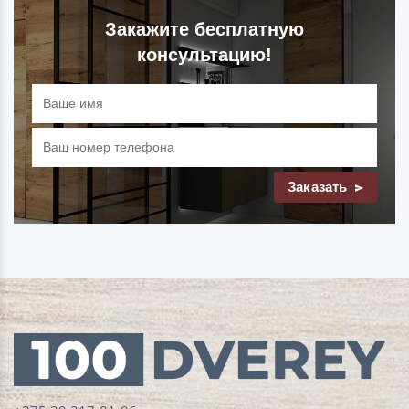
отличную шумоизоляцию, создавая комфортные
условия в вашем доме.
Закажите бесплатную
консультацию!
Универсальность:
Подходят для любого
интерьера и стиля, будь то классический или
современный дизайн.
Ассортимент скрытых дверей Istok
Doors
В нашем каталоге вы найдете широкий выбор
Заказать
скрытых дверей Istok Doors. Мы предлагаем
различные варианты отделки и цветовые
решения, чтобы вы могли подобрать идеальную
дверь для вашего интерьера.
Почему стоит выбрать
"100дверей"?
Широкий выбор:
У нас представлен большой
ассортимент скрытых дверей на любой вкус.
Доступные цены:
Мы предлагаем конкурентные