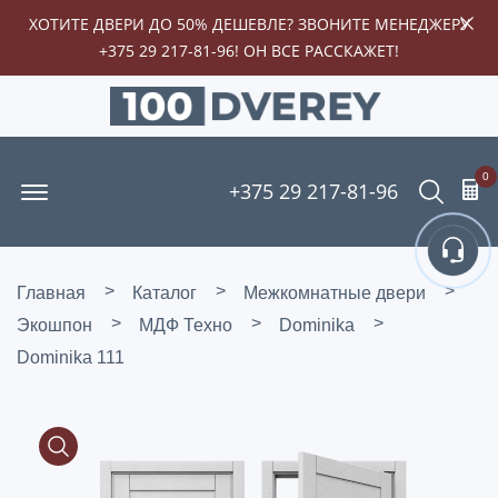
ХОТИТЕ ДВЕРИ ДО 50% ДЕШЕВЛЕ? ЗВОНИТЕ МЕНЕДЖЕРУ
+375 29 217-81-96
! ОН ВСЕ РАССКАЖЕТ!
0
Offcanvas Menu Open
Поиск
+375 29 217-81-96
Главная
Каталог
Межкомнатные двери
Экошпон
МДФ Техно
Dominika
Dominika 111
Media Gallery